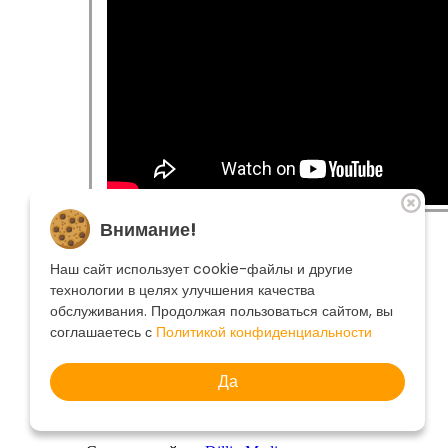
The theatre
Внимание!
Playbill
Performances
Наш сайт использует cookie-файлы и другие
Troupe
технологии в целях улучшения качества
Become a sponsor
обслуживания. Продолжая пользоваться сайтом, вы
Contacts
Ticket office
+7 495 250-22-22
соглашаетесь с
Политикой конфиденциальности
Search form
Search
Да
© 2022 Helikon Opera