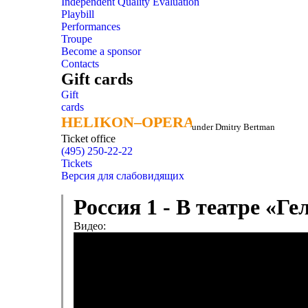
Independent Quality Evaluation
Playbill
Performances
Troupe
Become a sponsor
Contacts
Gift cards
Gift
cards
HELIKON–OPERA
HELIKON–OPERA
under Dmitry Bertman
Ticket office
(495) 250-22-22
Tickets
Версия для слабовидящих
Россия 1 - В театре «Г
Видео: