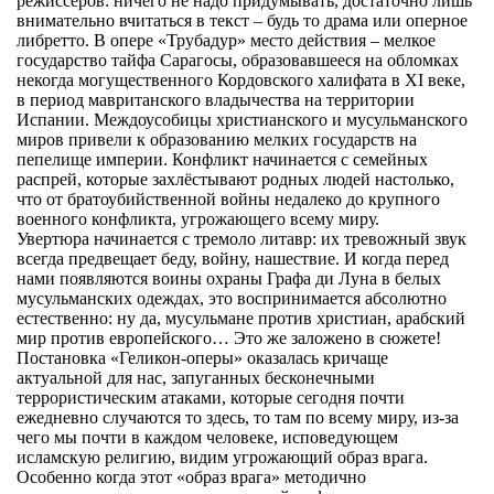
режиссёров: ничего не надо придумывать, достаточно лишь
внимательно вчитаться в текст – будь то драма или оперное
либретто. В опере «Трубадур» место действия – мелкое
государство тайфа Сарагосы, образовавшееся на обломках
некогда могущественного Кордовского халифата в XI веке,
в период мавританского владычества на территории
Испании. Междоусобицы христианского и мусульманского
миров привели к образованию мелких государств на
пепелище империи. Конфликт начинается с семейных
распрей, которые захлёстывают родных людей настолько,
что от братоубийственной войны недалеко до крупного
военного конфликта, угрожающего всему миру.
Увертюра начинается с тремоло литавр: их тревожный звук
всегда предвещает беду, войну, нашествие. И когда перед
нами появляются воины охраны Графа ди Луна в белых
мусульманских одеждах, это воспринимается абсолютно
естественно: ну да, мусульмане против христиан, арабский
мир против европейского… Это же заложено в сюжете!
Постановка «Геликон-оперы» оказалась кричаще
актуальной для нас, запуганных бесконечными
террористическим атаками, которые сегодня почти
ежедневно случаются то здесь, то там по всему миру, из-за
чего мы почти в каждом человеке, исповедующем
исламскую религию, видим угрожающий образ врага.
Особенно когда этот «образ врага» методично