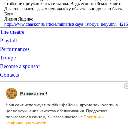
чтобы не приумножать силы зла. Ведь если по Земле ходит
Дьявол, значит, где-то неподалёку обязательно должен быть
Бог».
Лилия Ященко.
http://www.chaskor.ru/article/militaristskaya_istoriya_nelyubvi_421
The theatre
Playbill
Performances
Troupe
Become a sponsor
Contacts
Ticket office
+7 495 250-22-22
Внимание!
Search form
Search
Наш сайт использует cookie-файлы и другие технологии в
целях улучшения качества обслуживания. Продолжая
пользоваться сайтом, вы соглашаетесь с
Политикой
© 2022 Helikon Opera
конфиденциальности
Создание сайта -
Dillix Media