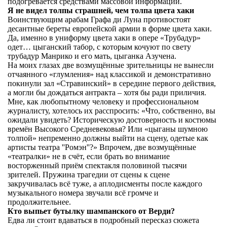
подогревается средствами массовой информации.
Я не видел толпы страшней, чем толпа цвета хаки
Воинствующим арабам Графа ди Луна противостоят
десантные береты европейской армии в форме цвета хаки.
Да, именно в униформу цвета хаки в опере «Трубадур»
одет… цыганский табор, с которым кочуют по свету
трубадур Манрико и его мать, цыганка Азучена.
На моих глазах две возмущённые зрительницы не вынесли
отчаянного «глумления» над классикой и демонстративно
покинули зал «Стравинский» в середине первого действия,
а могли бы дождаться антракта – хотя бы ради приличия.
Мне, как любопытному человеку и профессиональном
журналисту, хотелось их расспросить: «Что, собственно, вы
ожидали увидеть? Историческую достоверность и костюмы
времён Высокого Средневековья? Или «цыганы шумною
толпой» непременно должны выйти на сцену, одетые как
артисты театра ''Ромэн''?» Впрочем, две возмущённые
«театралки» не в счёт, если брать во внимание
восторженный приём спектакля половиной тысячи
зрителей. Пружина трагедии от сцены к сцене
закручивалась всё туже, а аплодисменты после каждого
музыкального номера звучали всё громче и
продолжительнее.
Кто выпьет бутылку шампанского от Верди?
Едва ли стоит вдаваться в подробный пересказ сюжета