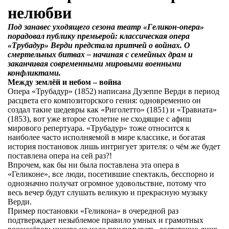
нелюбви
Под занавес уходящего сезона театр «Геликон-опера»
порадовал публику премьерой: классическая опера
«Трубадур» Верди предстала притчей о войнах. О
смертельных битвах – начиная с семейных драм и
заканчивая современными мировыми военными
конфликтами.
Между землёй и небом – война
Опера «Трубадур» (1852) написана Дузеппе Верди в период
расцвета его композиторского гения: одновременно он
создал такие шедевры как «Риголетто» (1851) и «Травиата»
(1853), вот уже второе столетие не сходящие с афиш
мирового репертуара. «Трубадур» тоже относится к
наиболее часто исполняемой в мире классике, и богатая
история постановок лишь интригует зрителя: о чём же будет
поставлена опера на сей раз?!
Впрочем, как бы ни была поставлена эта опера в
«Геликоне», все люди, посетившие спектакль, бесспорно и
однозначно получат огромное удовольствие, потому что
весь вечер будут слушать великую и прекрасную музыку
Верди.
Пример постановки «Геликона» в очередной раз
подтверждает незыблемое правило умных и грамотных