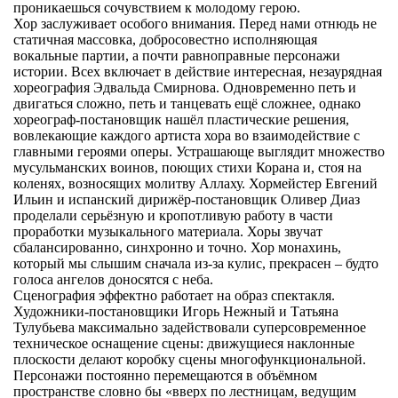
проникаешься сочувствием к молодому герою.
Хор заслуживает особого внимания. Перед нами отнюдь не
статичная массовка, добросовестно исполняющая
вокальные партии, а почти равноправные персонажи
истории. Всех включает в действие интересная, незаурядная
хореография Эдвальда Смирнова. Одновременно петь и
двигаться сложно, петь и танцевать ещё сложнее, однако
хореограф-постановщик нашёл пластические решения,
вовлекающие каждого артиста хора во взаимодействие с
главными героями оперы. Устрашающе выглядит множество
мусульманских воинов, поющих стихи Корана и, стоя на
коленях, возносящих молитву Аллаху. Хормейстер Евгений
Ильин и испанский дирижёр-постановщик Оливер Диаз
проделали серьёзную и кропотливую работу в части
проработки музыкального материала. Хоры звучат
сбалансированно, синхронно и точно. Хор монахинь,
который мы слышим сначала из-за кулис, прекрасен – будто
голоса ангелов доносятся с неба.
Сценография эффектно работает на образ спектакля.
Художники-постановщики Игорь Нежный и Татьяна
Тулубьева максимально задействовали суперсовременное
техническое оснащение сцены: движущиеся наклонные
плоскости делают коробку сцены многофункциональной.
Персонажи постоянно перемещаются в объёмном
пространстве словно бы «вверх по лестницам, ведущим