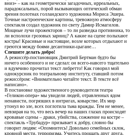
вниз» – как на геометрически загадочных, ирреальных,
парадоксальных, порой вызывающих оптический обман
зрения полотнах голландского художника Мориса Эшера.
Точные настроенческие картины, тревожную атмосферу
спектакля создал художник по свету Дамир Исмагилов.
Мощные лучи прожекторов – то ли разведка противника, то
ли всполохи грозовых зарниц? А какие на сцене полыхают
костры! Красивые и настоящие, возле которых отдыхают и
греются между боями десантники-цыгане…
Спешите делать добро!
А режиссёр-постановщик Дмитрий Бертман будто бы
ничего особенного и не сделал: он всего-навсего тщательно
и вдумчиво прочитал текст либретто! Как говорил мой
однокурсник по театральному институту, ставший потом
режиссёром: «Внимательно читайте текст. В тексте всё
написано».
В постановке художественного руководителя театра
«Геликон-опера» мы увидели людей, отравленных ядом
ненависти, погрязших в интригах, коварстве. Их мир
утонул во зле, всех поглотила тьма вражды. Тем не менее,
невзирая на то, что весь вечер на наших глазах происходят
кровавые сцены – драки, убийства, сожжение на костре –
спектакль «Трубадур» призывает к добру, словно бы
говорит людям: «Опомнитесь! Довольно семейных склок,
кровной мести, терроризма. Учитесь прощать друг друга,