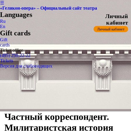
☰
«Геликон-опера» – Официальный сайт театра
Languages
Личный
Ru
кабинет
En
Личный кабинет
Gift cards
Gift
cards
Ticket office
(495) 250-22-22
Tickets
Версия для слабовидящих
Частный корреспондент.
Милитаристская история