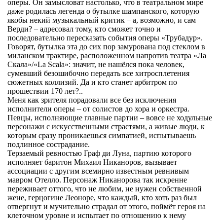
оперы. Он замысловат настолько, что в театральном мире
даже родилась легенда о бутылке шампанского, которую
якобы некий музыкальный критик – а, возможно, и сам
Верди? – адресовал тому, кто сможет точно и
последовательно пересказать события оперы «Трубадур».
Говорят, бутылка эта до сих пор замурована под стеклом в
миланском трактире, расположенном напротив театра «Ла
Скала»/«La Scala»: значит, не нашёлся пока человек,
сумевший безошибочно передать все хитросплетения
сюжетных коллизий. Да и кто станет арбитром по
прошествии 170 лет?..
Меня как зрителя порадовали все без исключения
исполнители оперы – от солистов до хора и оркестра.
Певцы, исполняющие главные партии – вовсе не ходульные
персонажи с искусственными страстями, а живые люди, к
которым сразу проникаешься симпатией, испытываешь
подлинное сострадание.
Терзаемый ревностью Граф ди Луна, партию которого
исполняет баритон Михаил Никаноров, вызывает
ассоциации с другим всемирно известным ревнивым
мавром Отелло. Персонаж Никанорова так искренне
переживает оттого, что не любим, не нужен собственной
жене, герцогине Леоноре, что каждый, кто хоть раз был
отвергнут и мучительно страдал от этого, поймёт героя на
клеточном уровне и испытает по отношению к нему