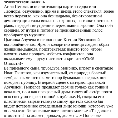
человеческую жалость.
Анна Пегова, исполнительница партии герцогини
Леоноры, безусловно, прима и звезда этого спектакля. Более
всего поразило, как она без надрыва, без откровенной
демонстрации силы вокальных данных, на тонких оттенках
piano, передаёт внутренние переживания героини. Она поёт
сердцем, от нутра и потому её проникновенный голос
пробирает до мурашек.
Цыганка Азучена в исполнении Ксении Вязниковой –
воплощённое зло. Ярко и колоритно певица создает образ
женщины-дьявола, подстрекателя: вместо того, чтобы
научить сына прощать, избегать конфликтов, она
вкладывает ему в руку пистолет и кричит: «Убей!
Отомсти!»
Её приёмного сына, трубадура Манрико, играет в спектакле
Иван Гынгазов, чей изумительный, от природы богатый
тембральными оттенками тенор буквально с первых нот
покоряет публику. В первой сцене с матерью, цыганкой
Азученой, Гынзагов проявляет себя не только как тонкий
вокалист, но и как прекрасный драматический актёр: почти
всю сцену он играет спиной к публике. И, глядя на его
пластически выразительную спину, зритель словно бы
видит истерзанное страданиями лицо юноши, которому уже
опостылели бесконечные наставления матери: «Ты должен
отомстить! Ты должен, должен, должен…» Поневоле