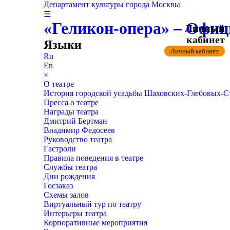
Департамент культуры города Москвы
☰
«Геликон-опера» – Офиц
Личный
кабинет
Языки
Личный кабинет
Ru
En
×
О театре
История городской усадьбы Шаховских-Глебовых-
Пресса о театре
Награды театра
Дмитрий Бертман
Владимир Федосеев
Руководство театра
Гастроли
Правила поведения в театре
Службы театра
Дни рождения
Госзаказ
Схемы залов
Виртуальный тур по театру
Интерьеры театра
Корпоративные мероприятия